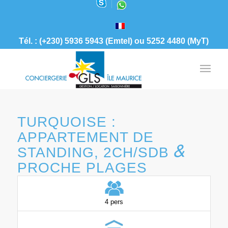
Tél. : (+230) 5936 5943 (Emtel) ou 5252 4480 (MyT)
TURQUOISE :
APPARTEMENT DE
&
STANDING, 2CH/SDB
PROCHE PLAGES
4 pers