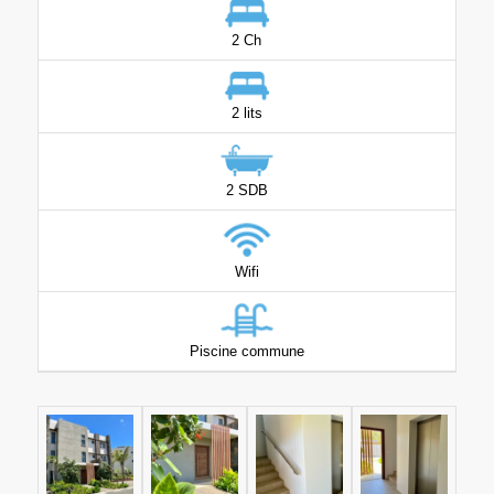
2 Ch
2 lits
2 SDB
Wifi
Piscine commune