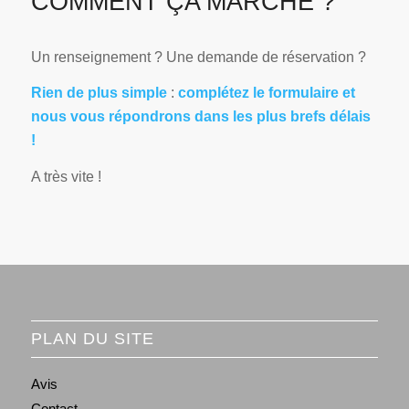
COMMENT ÇA MARCHE ?
Un renseignement ? Une demande de réservation ?
Rien de plus simple
:
complétez le formulaire et
nous vous répondrons dans les plus brefs délais
!
A très vite !
PLAN DU SITE
Avis
Contact