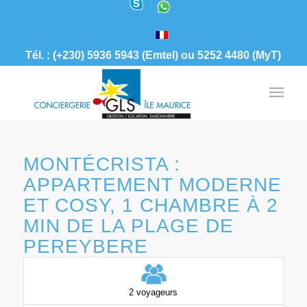
Tél. : (+230) 5936 5943 (Emtel) ou 5252 4480 (MyT)
MONTÉCRISTA :
APPARTEMENT MODERNE
ET COSY, 1 CHAMBRE À 2
MIN DE LA PLAGE DE
PEREYBERE
2 voyageurs