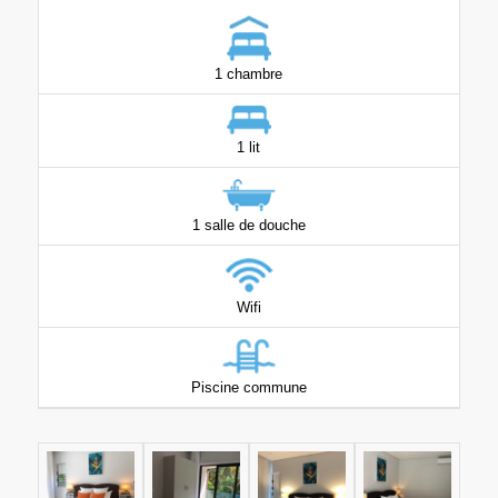
1 chambre
1 lit
1 salle de douche
Wifi
Piscine commune