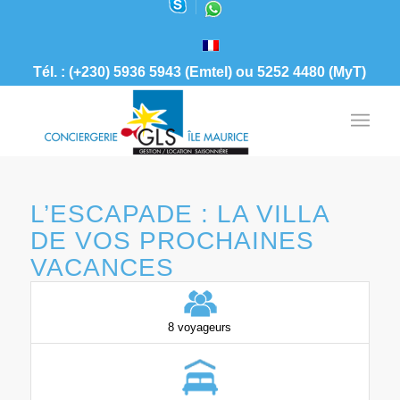
Tél. : (+230) 5936 5943 (Emtel) ou 5252 4480 (MyT)
L’ESCAPADE : LA VILLA
DE VOS PROCHAINES
VACANCES
8 voyageurs