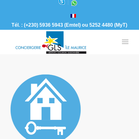
Tél. : (+230) 5936 5943 (Emtel) ou 5252 4480 (MyT)