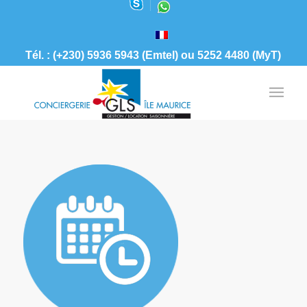
Tél. : (+230) 5936 5943 (Emtel) ou 5252 4480 (MyT)