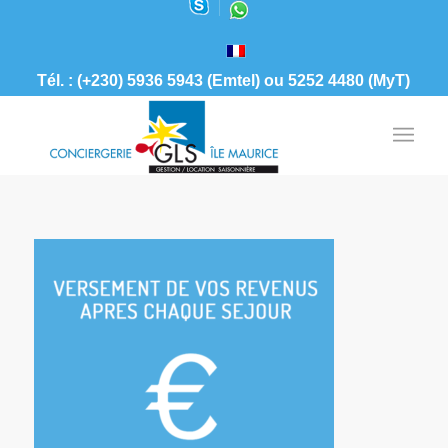
Tél. : (+230) 5936 5943 (Emtel) ou 5252 4480 (MyT)