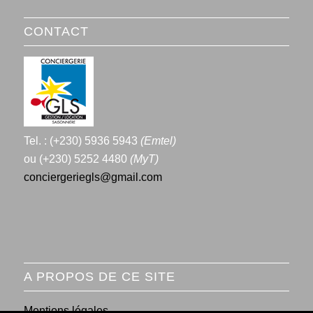
CONTACT
Tel. : (+230) 5936 5943
(Emtel)
ou (+230) 5252 4480
(MyT)
conciergeriegls@gmail.com
A PROPOS DE CE SITE
Mentions légales