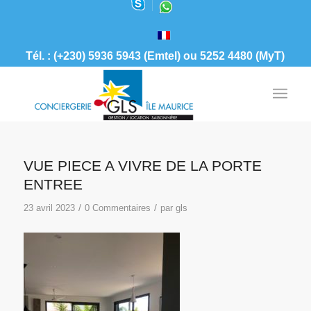
Tél. : (+230) 5936 5943 (Emtel) ou 5252 4480 (MyT)
VUE PIECE A VIVRE DE LA PORTE
ENTREE
/
/
23 avril 2023
0 Commentaires
par
gls