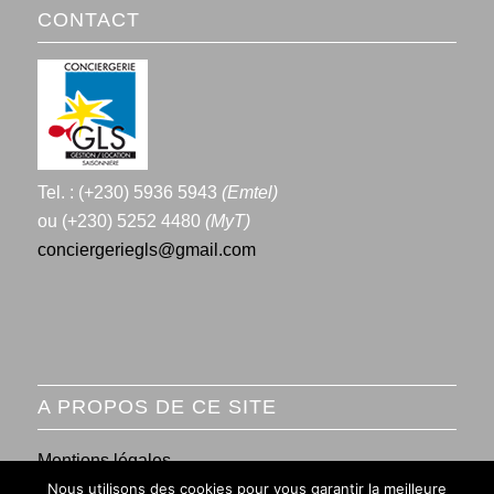
CONTACT
Tel. : (+230) 5936 5943
(Emtel)
ou (+230) 5252 4480
(MyT)
conciergeriegls@gmail.com
A PROPOS DE CE SITE
Mentions légales
Nous utilisons des cookies pour vous garantir la meilleure