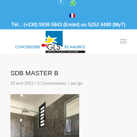
Tél. : (+230) 5936 5943 (Emtel) ou 5252 4480 (MyT)
SDB MASTER B
/
/
23 avril 2023
0 Commentaires
par
gls