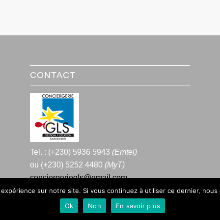
CONTACT
Tel. : (+230) 5936 5943
(Emtel)
ou (+230) 5252 4480
(MyT)
conciergeriegls@gmail.com
 expérience sur notre site. Si vous continuez à utiliser ce dernier, nous
Ok
Non
En savoir plus