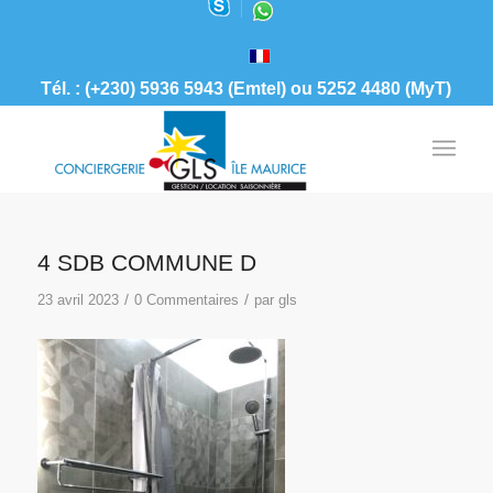
Tél. : (+230) 5936 5943 (Emtel) ou 5252 4480 (MyT)
4 SDB COMMUNE D
/
/
23 avril 2023
0 Commentaires
par
gls