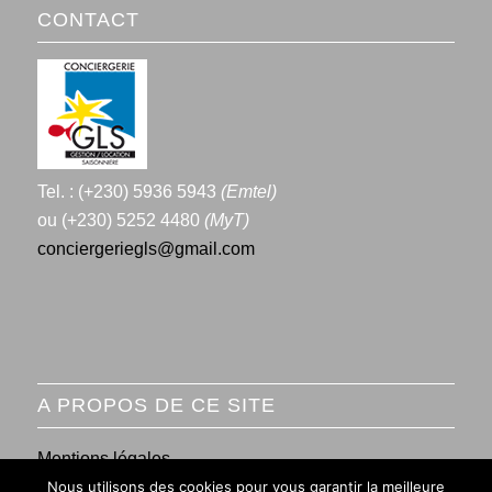
CONTACT
Tel. : (+230) 5936 5943
(Emtel)
ou (+230) 5252 4480
(MyT)
conciergeriegls@gmail.com
A PROPOS DE CE SITE
Mentions légales
Nous utilisons des cookies pour vous garantir la meilleure