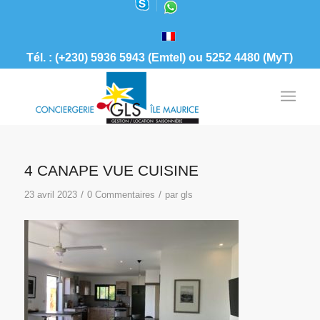
Tél. : (+230) 5936 5943 (Emtel) ou 5252 4480 (MyT)
4 CANAPE VUE CUISINE
/
/
23 avril 2023
0 Commentaires
par
gls