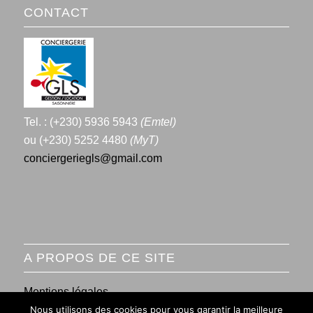
CONTACT
Tel. : (+230) 5936 5943
(Emtel)
ou (+230) 5252 4480
(MyT)
conciergeriegls@gmail.com
A PROPOS DE CE SITE
Mentions légales
Nous utilisons des cookies pour vous garantir la meilleure