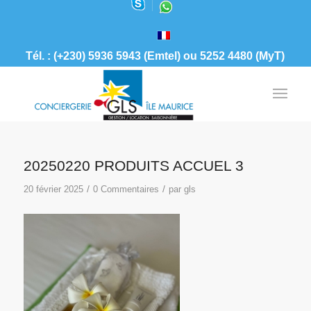
Tél. : (+230) 5936 5943 (Emtel) ou 5252 4480 (MyT)
20250220 PRODUITS ACCUEL 3
/
/
20 février 2025
0 Commentaires
par
gls