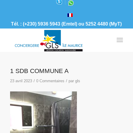
Tél. : (+230) 5936 5943 (Emtel) ou 5252 4480 (MyT)
1 SDB COMMUNE A
/
/
23 avril 2023
0 Commentaires
par
gls