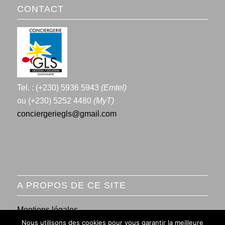
CONTACT
Tel. : (+230) 5936 5943
(Emtel)
ou (+230) 5252 4480
(MyT)
conciergeriegls@gmail.com
A PROPOS DE CE SITE
Mentions légales
Nous utilisons des cookies pour vous garantir la meilleure