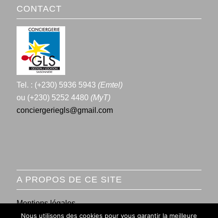
CONTACT
Tel. : (+230) 5936 5943
(Emtel)
ou (+230) 5252 4480
(MyT)
conciergeriegls@gmail.com
A PROPOS DE CE SITE
Mentions légales
Nous utilisons des cookies pour vous garantir la meilleure