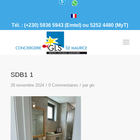
Tél. : (+230) 5936 5943 (Emtel) ou 5252 4480 (MyT)
SDB1 1
/
/
28 novembre 2024
0 Commentaires
par
gls