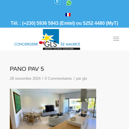
Tél. : (+230) 5936 5943 (Emtel) ou 5252 4480 (MyT)
PANO PAV 5
/
/
28 novembre 2024
0 Commentaires
par
gls