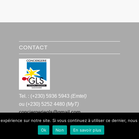
CONTACT
Tel. : (+230) 5936 5943
(Emtel)
ou (+230) 5252 4480
(MyT)
conciergeriegls@gmail.com
 expérience sur notre site. Si vous continuez à utiliser ce dernier, nous
Ok
Non
En savoir plus