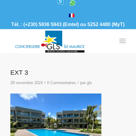
Tél. : (+230) 5936 5943 (Emtel) ou 5252 4480 (MyT)
EXT 3
/
/
28 novembre 2024
0 Commentaires
par
gls