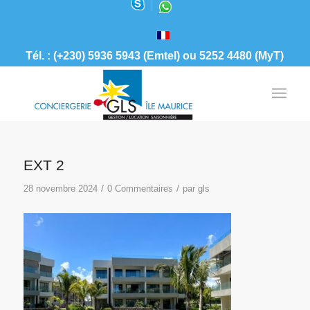
Tél. : (+230) 5936 5943 (Emtel) ou 5252 4480 (MyT)
EXT 2
/
/
28 novembre 2024
0 Commentaires
par
gls