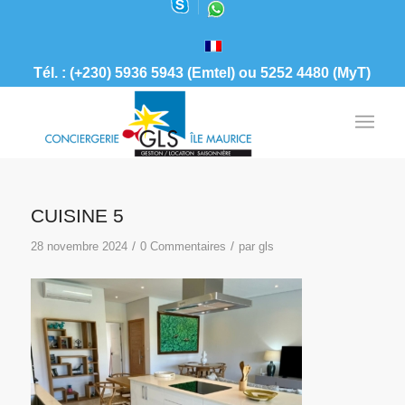
Tél. : (+230) 5936 5943 (Emtel) ou 5252 4480 (MyT)
CUISINE 5
/
/
28 novembre 2024
0 Commentaires
par
gls