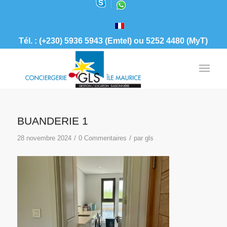
Tél. : (+230) 5936 5943 (Emtel) ou 5252 4480 (MyT)
BUANDERIE 1
/
/
28 novembre 2024
0 Commentaires
par
gls