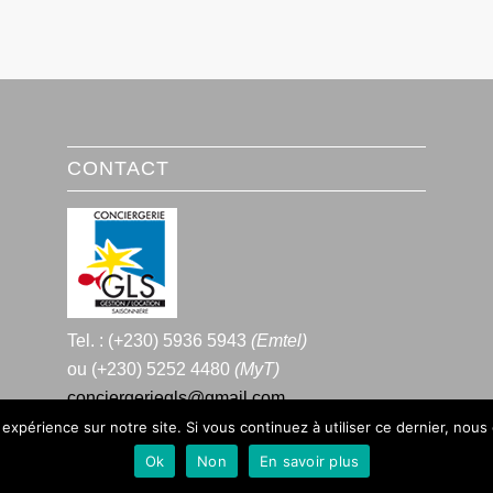
CONTACT
Tel. : (+230) 5936 5943
(Emtel)
ou (+230) 5252 4480
(MyT)
conciergeriegls@gmail.com
 expérience sur notre site. Si vous continuez à utiliser ce dernier, nous
Ok
Non
En savoir plus