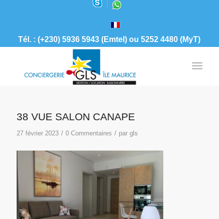
Tél. : (+230) 5936 5943 (Emtel) ou 5252 4480 (MyT)
38 VUE SALON CANAPE
/
/
27 février 2023
0 Commentaires
par
gls