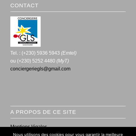
CONTACT
Tel. : (+230) 5936 5943
(Emtel)
ou (+230) 5252 4480
(MyT)
conciergeriegls@gmail.com
A PROPOS DE CE SITE
Mentions légales
Nous utilisons des cookies pour vous garantir la meilleure