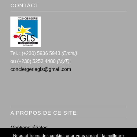
CONTACT
Tel. : (+230) 5936 5943
(Emtel)
ou (+230) 5252 4480
(MyT)
conciergeriegls@gmail.com
A PROPOS DE CE SITE
Mentions légales
Nous utilisons des cookies pour vous garantir la meilleure