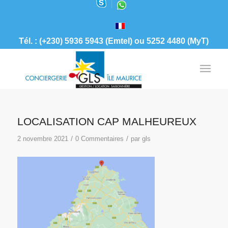
Tél. : (+230) 5936 5943 (Emtel) ou 5252 4480 (MyT)
LOCALISATION CAP MALHEUREUX
/
/
2 novembre 2021
0 Commentaires
par
gls