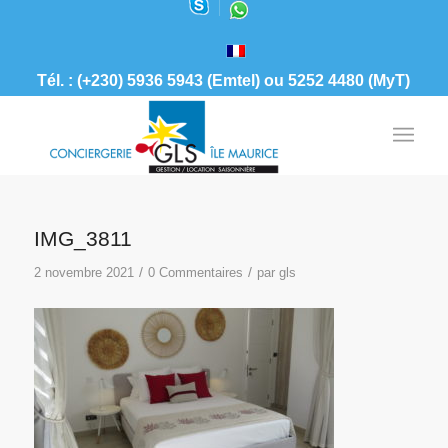
Tél. : (+230) 5936 5943 (Emtel) ou 5252 4480 (MyT)
IMG_3811
/
/
2 novembre 2021
0 Commentaires
par
gls