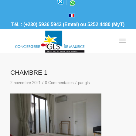
Tél. : (+230) 5936 5943 (Emtel) ou 5252 4480 (MyT)
CHAMBRE 1
/
/
2 novembre 2021
0 Commentaires
par
gls