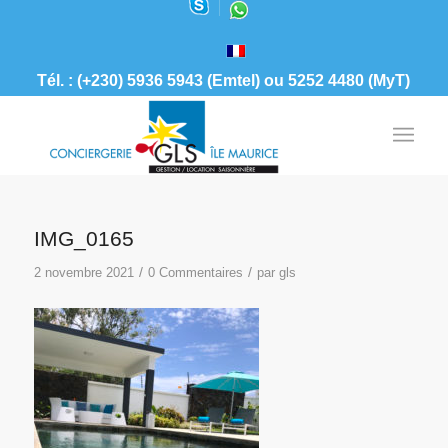
Tél. : (+230) 5936 5943 (Emtel) ou 5252 4480 (MyT)
IMG_0165
/
/
2 novembre 2021
0 Commentaires
par
gls