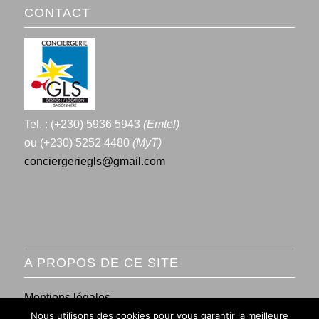
CONTACT
Tel. : (+230) 5936 5943
(Emtel)
ou (+230) 5252 4480
(MyT)
conciergeriegls@gmail.com
A PROPOS DE CE SITE
Mentions légales
Nous utilisons des cookies pour vous garantir la meilleure