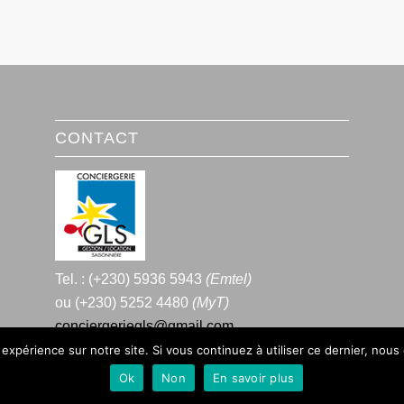
CONTACT
Tel. : (+230) 5936 5943
(Emtel)
ou (+230) 5252 4480
(MyT)
conciergeriegls@gmail.com
 expérience sur notre site. Si vous continuez à utiliser ce dernier, nous
Ok
Non
En savoir plus