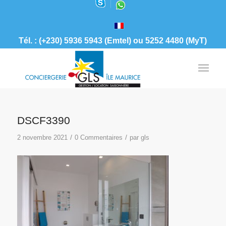
Tél. : (+230) 5936 5943 (Emtel) ou 5252 4480 (MyT)
DSCF3390
/
/
2 novembre 2021
0 Commentaires
par
gls