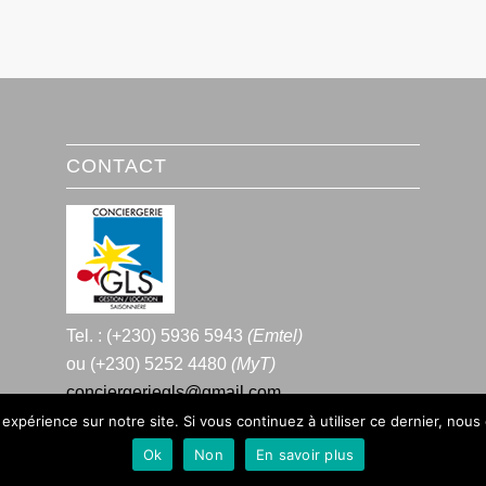
CONTACT
Tel. : (+230) 5936 5943
(Emtel)
ou (+230) 5252 4480
(MyT)
conciergeriegls@gmail.com
 expérience sur notre site. Si vous continuez à utiliser ce dernier, nous
Ok
Non
En savoir plus