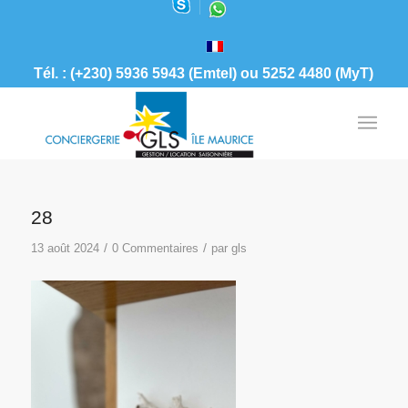
Tél. : (+230) 5936 5943 (Emtel) ou 5252 4480 (MyT)
28
/
/
13 août 2024
0 Commentaires
par
gls