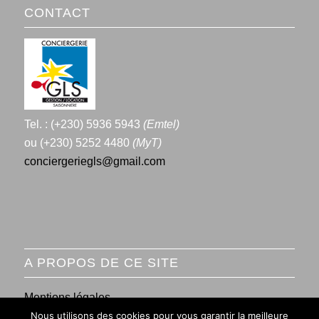
CONTACT
Tel. : (+230) 5936 5943
(Emtel)
ou (+230) 5252 4480
(MyT)
conciergeriegls@gmail.com
A PROPOS DE CE SITE
Mentions légales
Nous utilisons des cookies pour vous garantir la meilleure