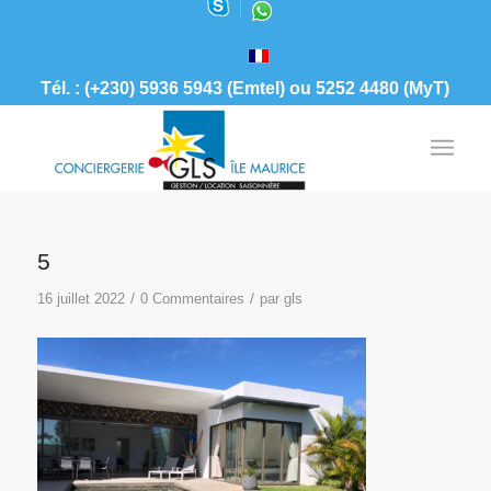
Tél. : (+230) 5936 5943 (Emtel) ou 5252 4480 (MyT)
5
/
/
16 juillet 2022
0 Commentaires
par
gls