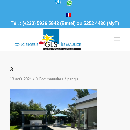
Tél. : (+230) 5936 5943 (Emtel) ou 5252 4480 (MyT)
3
/
/
13 août 2024
0 Commentaires
par
gls