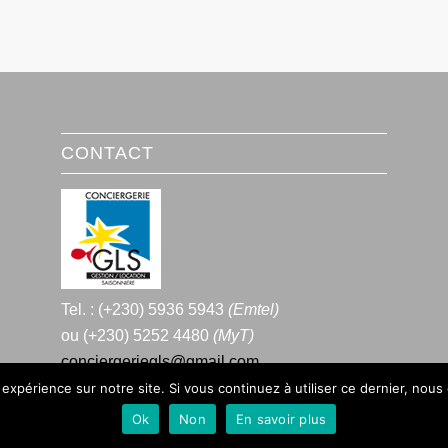
CONTACT
Tel. : (+230) 5936 5943
(Emtel)
ou (+230) 5252 4480
(MyT)
conciergeriegls@gmail.com
 expérience sur notre site. Si vous continuez à utiliser ce dernier, nous
Ok
Non
En savoir plus