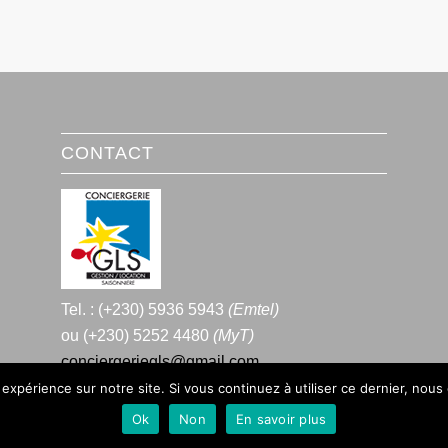
CONTACT
Tel. : (+230) 5936 5943
(Emtel)
ou (+230) 5252 4480
(MyT)
conciergeriegls@gmail.com
 expérience sur notre site. Si vous continuez à utiliser ce dernier, nous
Ok
Non
En savoir plus