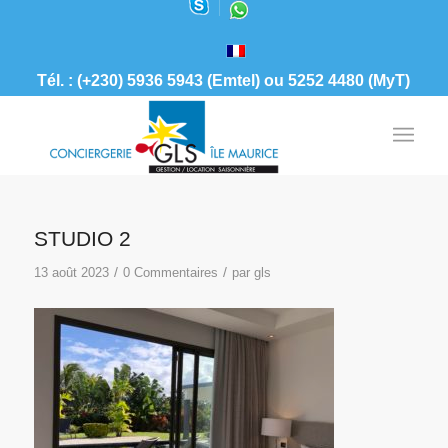
Tél. : (+230) 5936 5943 (Emtel) ou 5252 4480 (MyT)
STUDIO 2
/
/
13 août 2023
0 Commentaires
par
gls