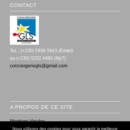
CONTACT
Tel. : (+230) 5936 5943
(Emtel)
ou (+230) 5252 4480
(MyT)
conciergeriegls@gmail.com
A PROPOS DE CE SITE
Mentions légales
Nous utilisons des cookies pour vous garantir la meilleure