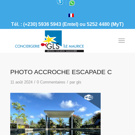
Tél. : (+230) 5936 5943 (Emtel) ou 5252 4480 (MyT)
PHOTO ACCROCHE ESCAPADE C
/
/
11 août 2024
0 Commentaires
par
gls