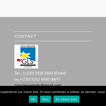
CONTACT
Tel. : (+230) 5936 5943
(Emtel)
ou (+230) 5252 4480
(MyT)
conciergeriegls@gmail.com
 expérience sur notre site. Si vous continuez à utiliser ce dernier, nous
Ok
Non
En savoir plus