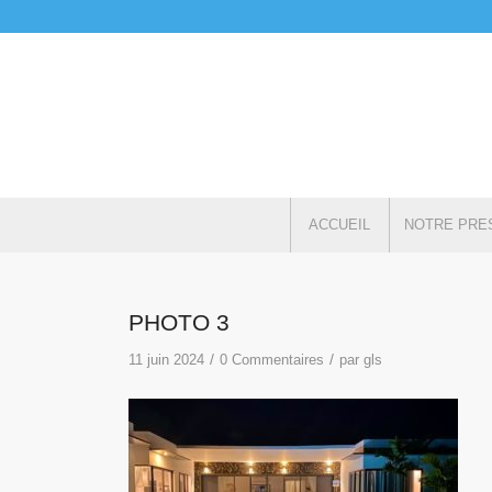
ACCUEIL
NOTRE PRE
PHOTO 3
/
/
11 juin 2024
0 Commentaires
par
gls