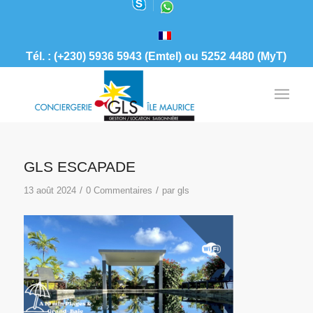
Tél. : (+230) 5936 5943 (Emtel) ou 5252 4480 (MyT)
GLS ESCAPADE
/
/
13 août 2024
0 Commentaires
par
gls