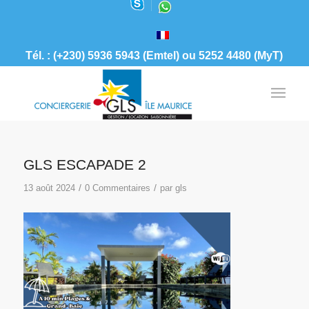
Tél. : (+230) 5936 5943 (Emtel) ou 5252 4480 (MyT)
GLS ESCAPADE 2
/
/
13 août 2024
0 Commentaires
par
gls