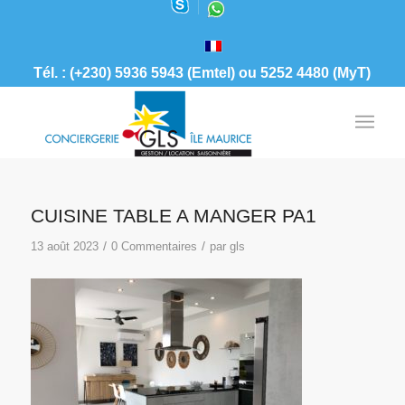
Tél. : (+230) 5936 5943 (Emtel) ou 5252 4480 (MyT)
CUISINE TABLE A MANGER PA1
/
/
13 août 2023
0 Commentaires
par
gls