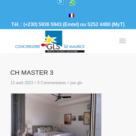
Tél. : (+230) 5936 5943 (Emtel) ou 5252 4480 (MyT)
CH MASTER 3
/
/
13 août 2023
0 Commentaires
par
gls