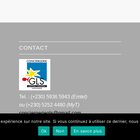
CONTACT
Tel. : (+230) 5936 5943
(Emtel)
ou (+230) 5252 4480
(MyT)
conciergeriegls@gmail.com
 expérience sur notre site. Si vous continuez à utiliser ce dernier, nous
Ok
Non
En savoir plus