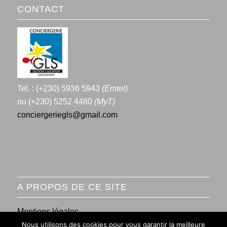
CONTACT
Tel. : (+230) 5936 5943
(Emtel)
ou (+230) 5252 4480
(MyT)
conciergeriegls@gmail.com
A PROPOS DE CE SITE
Mentions légales
Nous utilisons des cookies pour vous garantir la meilleure