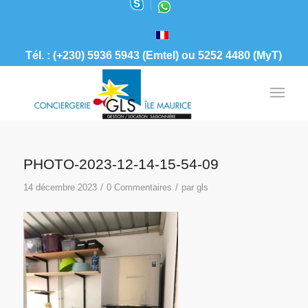
Tél. : (+230) 5936 5943 (Emtel) ou 5252 4480 (MyT)
PHOTO-2023-12-14-15-54-09
/
/
14 décembre 2023
0 Commentaires
par
gls