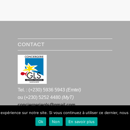
CONTACT
Tel. : (+230) 5936 5943
(Emtel)
ou (+230) 5252 4480
(MyT)
conciergeriegls@gmail.com
 expérience sur notre site. Si vous continuez à utiliser ce dernier, nous
Ok
Non
En savoir plus