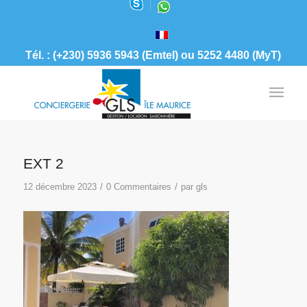
Tél. : (+230) 5936 5943 (Emtel) ou 5252 4480 (MyT)
EXT 2
/
/
12 décembre 2023
0 Commentaires
par
gls