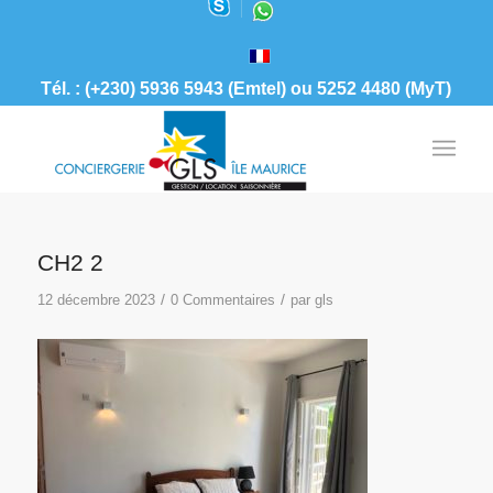
Tél. : (+230) 5936 5943 (Emtel) ou 5252 4480 (MyT)
CH2 2
/
/
12 décembre 2023
0 Commentaires
par
gls