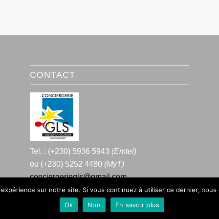
CONTACT
Tel. : (+230) 5936 5943
(Emtel)
ou (+230) 5252 4480
(MyT)
conciergeriegls@gmail.com
 expérience sur notre site. Si vous continuez à utiliser ce dernier, nous
Ok
Non
En savoir plus